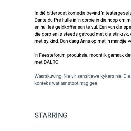
In dié bittersoet komedie bevind ’n teatergesel
Dante du Pré hulle in ’n dorpie in die hoop om met
en hul leë geldkoffer aan te vul. Een van die sp
die dorp en is steeds getroud met die stinkryk,
met sy kind. Dan daag Anna op met ’n mandjie v
’n Feesteforum-produksie, moontlik gemaak d
met DALRO
Waarskuwing: Nie vir sensitiewe kykers nie. Die
konteks wat aanstoot mag gee.
STARRING