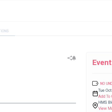
TIONS
Event
NO UN
Tue Oct 
Add To 
HMS Bl
View M