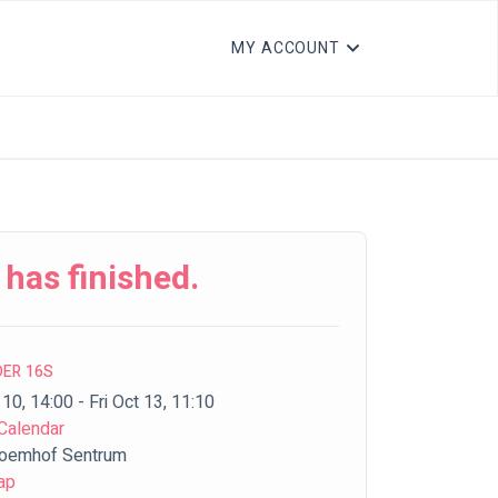
MY ACCOUNT
 has finished.
DER 16S
10, 14:00 - Fri Oct 13, 11:10
Calendar
oemhof Sentrum
ap