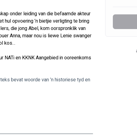
skap onder leiding van die befaamde akteur 
 hul opvoering ’n bietjie verligting te bring 
elers, die jong Abel, kom oorspronklik van 
 ouer Anna, maar nou is liewe Lenie swanger 
ol kos… 
eur NATi en KKNK Aangebied in ooreenkoms 
 teks bevat woorde van ’n historiese tyd en 