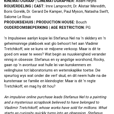
KINEMATOGRAAF | CINEMATOGRAPHER:
 Adam Heyns
ROLVERDELING | CAST:
 Imre Lamprecht, Dr. Alistair Meredith, 
Boris Gorelik, Dr. Gerard De Kamper, Paul Myson, Natasha Swift, 
Salome Le Roux
PRODUKSIEHUIS | PRODUCTION HOUSE:
 Bouch
OUDERDOMSBEPERKING | AGE RESTRICTION:
 PG
’n Impulsiewe aanlyn kopie lei Stefanus Nel na ’n skildery en ’n 
geheimsinnige plakboek wat glo behoort het aan Vladimir 
Tretchikoff, wie se kuns vir miljoene verkoop. Maar is dit te 
goed om waar te wees? Wat begin as nuuskierigheid verander 
vinnig in obsessie. Stefanus en sy angstige worshond, Rocky, 
gaan op ’n avontuur wat hulle lei van kunskenners en 
veilinghuise tot laboratoriums en wetenskaplike toetse. Die 
speurtog wys wat onder die verf skuil, en dit neem hulle na die 
kunstenaar se familie en kleindogter. Maar is dit ’n regte 
Tretchikoff, en mag hy dit hou?
An impulsive online purchase leads Stefanus Nel to a painting 
and a mysterious scrapbook believed to have belonged to 
Vladimir Tretchikoff, whose works have sold for millions. What 
starts as curiosity quickly turns into an obsession. Stefanus 