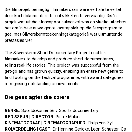
Dié filmprojek bemagtig filmmakers om ware verhale te vertel 
deur kort dokumentêre te ontwikkel en te vervaardig. Dis ’n 
projek wat uit die staanspoor suksesvol was en vlugtig uitgebrei 
het om ’n hele nuwe genre vastrapplek op die feesprogram te 
gee, met Silwerskermtoekenningskategorieë wat uitmuntende 
prestasies vier.
The Silwerskerm Short Documentary Project enables 
filmmakers to develop and produce short documentaries, 
telling real-life stories. This project was successful from the 
get-go and has grown quickly, enabling an entire new genre to 
find footing on the festival programme, with award categories 
recognising outstanding achievements.
Die gees agter die spiere
GENRE:
 Sportdokumentêr / Sports documentary
REGISSEUR | DIRECTOR:
 Pierre Malan
KINEMATOGRAAF | CINEMATOGRAPHER:
 Philip van Zyl 
ROLVERDELING | CAST:
 Dr Henning Gericke, Leon Schuster, Os 