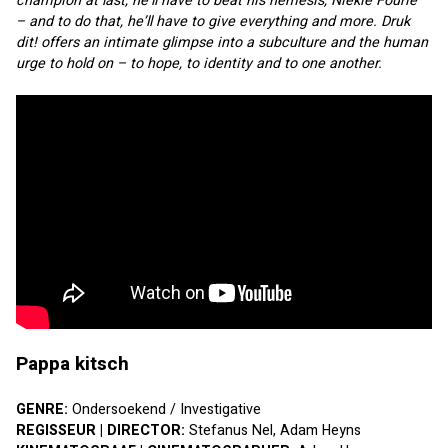
champion at last, he’ll have to beat his nemesis, Niekie Fourie 
– and to do that, he’ll have to give everything and more. Druk 
dit! offers an intimate glimpse into a subculture and the human 
urge to hold on – to hope, to identity and to one another.
Pappa kitsch
GENRE:
 Ondersoekend / Investigative
REGISSEUR | DIRECTOR:
 Stefanus Nel, Adam Heyns