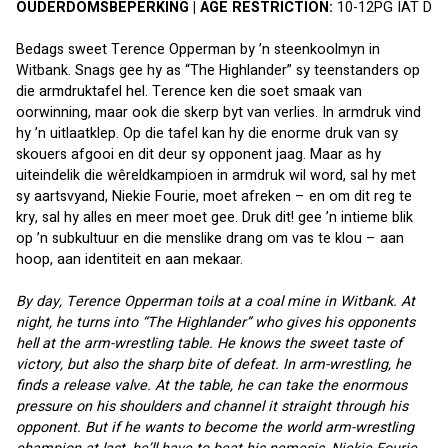
OUDERDOMSBEPERKING | AGE RESTRICTION:
 10-12PG IAT D
Bedags sweet Terence Opperman by ’n steenkoolmyn in 
Witbank. Snags gee hy as “The Highlander” sy teenstanders op 
die armdruktafel hel. Terence ken die soet smaak van 
oorwinning, maar ook die skerp byt van verlies. In armdruk vind 
hy ’n uitlaatklep. Op die tafel kan hy die enorme druk van sy 
skouers afgooi en dit deur sy opponent jaag. Maar as hy 
uiteindelik die wêreldkampioen in armdruk wil word, sal hy met 
sy aartsvyand, Niekie Fourie, moet afreken – en om dit reg te 
kry, sal hy alles en meer moet gee. Druk dit! gee ’n intieme blik 
op ’n subkultuur en die menslike drang om vas te klou – aan 
hoop, aan identiteit en aan mekaar.
By day, Terence Opperman toils at a coal mine in Witbank. At 
night, he turns into “The Highlander” who gives his opponents 
hell at the arm-wrestling table. He knows the sweet taste of 
victory, but also the sharp bite of defeat. In arm-wrestling, he 
finds a release valve. At the table, he can take the enormous 
pressure on his shoulders and channel it straight through his 
opponent. But if he wants to become the world arm-wrestling 