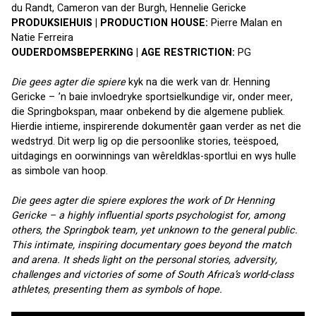
du Randt, Cameron van der Burgh, Hennelie Gericke
PRODUKSIEHUIS | PRODUCTION HOUSE:
 Pierre Malan en 
Natie Ferreira
OUDERDOMSBEPERKING | AGE RESTRICTION:
 PG
Die gees agter die spiere
 kyk na die werk van dr. Henning 
Gericke – ’n baie invloedryke sportsielkundige vir, onder meer, 
die Springbokspan, maar onbekend by die algemene publiek. 
Hierdie intieme, inspirerende dokumentêr gaan verder as net die 
wedstryd. Dit werp lig op die persoonlike stories, teëspoed, 
uitdagings en oorwinnings van wêreldklas-sportlui en wys hulle 
as simbole van hoop.
Die gees agter die spiere explores the work of Dr Henning 
Gericke – a highly influential sports psychologist for, among 
others, the Springbok team, yet unknown to the general public. 
This intimate, inspiring documentary goes beyond the match 
and arena. It sheds light on the personal stories, adversity, 
challenges and victories of some of South Africa’s world-class 
athletes, presenting them as symbols of hope.