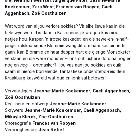
Met 
Heinrich Wentzel
, 
Angelique Filter
, 
Jeanne-Marié 
Koekemoer
, 
Zara West
, 
Frances van Rooyen
, 
Caeli 
Aggenbach
, 
Zoë Oosthuizen
Wat word van al jou verlore sokkies? Vir elke liewe kas in die 
hele wye wêreld is daar ’n Kasmannetjie wat jou kas mooi 
netjies hou. Kasper, ’n trotse kaskadet, en die sewe-en-’n-half-
jarige, rolskaatsende Blommie waag dit om haar kas binne te 
gaan. Kan Blommie en haar dapper hart die gierige Monsokster 
verslaan en die ware monster – ons onblusbare dors na nóg en 
nóg en 
nog
 – ontmasker? Hou vas aan jou sokkies en duik 
saam in hierdie borrelende, fantastiese onderstebo-reis deur 
Kraakburg-kaswêreld wat oud en jonk sal betower!
Vervaardigers 
Jeanne-Marié Koekemoer, Caeli Aggenbach, 
Zoë Oosthuizen
Regisseur en ontwerp 
Jeanne-Marié Koekemoer
Skrywers 
Jeanne-Marié Koekemoer, Caeli Aggenbach, 
Mikayla Klerck, Zoë Oosthuizen
Choreografie 
Frances van Rooyen
Verhoogbestuur 
Jean Retief