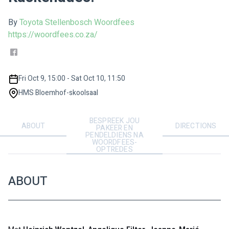
By
Toyota Stellenbosch Woordfees
https://woordfees.co.za/
Fri Oct 9, 15:00 - Sat Oct 10, 11:50
HMS Bloemhof-skoolsaal
BESPREEK JOU
ABOUT
DIRECTIONS
PAKEER EN
PENDELDIENS NA
WOORDFEES-
OPTREDES
ABOUT