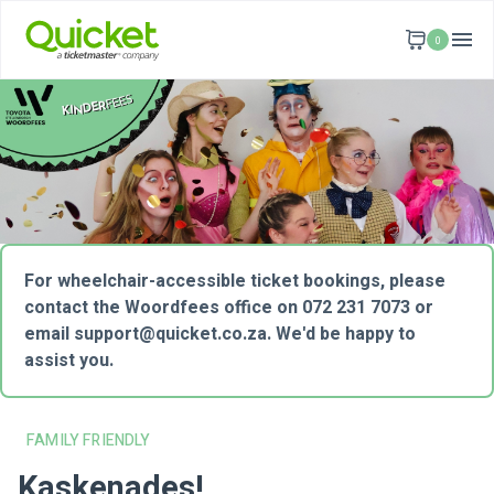
0
For wheelchair-accessible ticket bookings, please
contact the Woordfees office on 072 231 7073 or
email
support@quicket.co.za
. We'd be happy to
assist you.
FAMILY FRIENDLY
Kaskenades!