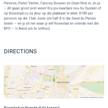
Pieterse, Pieter Venter, Fancois Bouwer en Dean Ririe in, en ja 
– dit gaan groot pret wees! Kry jou kaartjies nou by Quicket of 
op Rosestad.co.za deur op die plakkaat te kliek. R180 per 
persoon op die 13de Junie om half 8 in die Sand du Plessis 
teater – en jy sit net waar jy wil! Rosestad en vriende met die 
BPO – ‘n Aand om te onthou!
DIRECTIONS
Rosestad en Vriende-Gala konsert