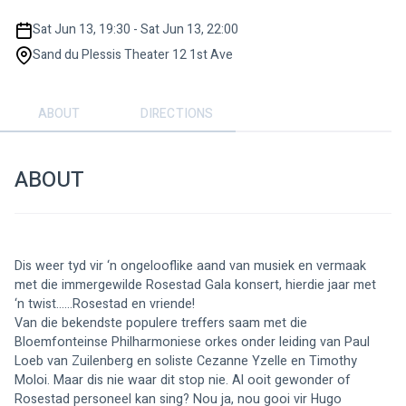
Sat Jun 13, 19:30 - Sat Jun 13, 22:00
Sand du Plessis Theater 12 1st Ave
ABOUT
DIRECTIONS
ABOUT
Dis weer tyd vir ‘n ongelooflike aand van musiek en vermaak 
met die immergewilde Rosestad Gala konsert, hierdie jaar met 
‘n twist......Rosestad en vriende!
Van die bekendste populere treffers saam met die 
Bloemfonteinse Philharmoniese orkes onder leiding van Paul 
Loeb van Zuilenberg en soliste Cezanne Yzelle en Timothy 
Moloi. Maar dis nie waar dit stop nie. Al ooit gewonder of 
Rosestad personeel kan sing? Nou ja, nou gooi vir Hugo 