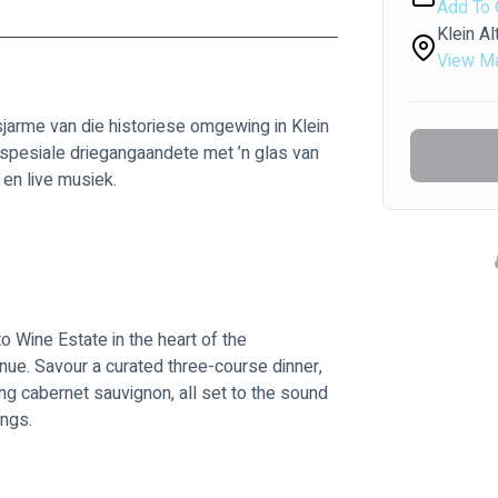
Add To 
Klein Al
View M
sjarme van die historiese omgewing in Klein 
 spesiale driegangaandete met ’n glas van 
en live musiek.
o Wine Estate in the heart of the 
ue. Savour a curated three-course dinner, 
ng cabernet sauvignon, all set to the sound 
ings.