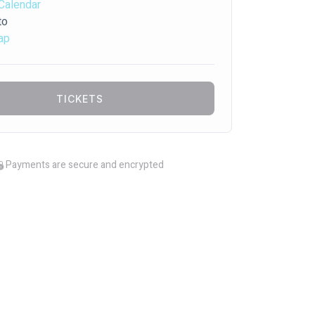
Calendar
to
ap
TICKETS
Payments are secure and encrypted