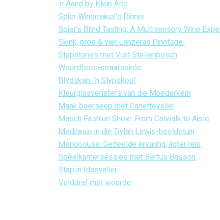
'n Aand by Klein Alto
Spier Winemaker's Dinner
Spier's Blind Tasting: A Multisensory Wine Expe
Skink, proe & vier Lanzerac Pinotage 
Stapstories met Visit Stellenbosch
Woordfees-straatsoirée
Blydskap: ’n Slypskool
Kleurglasvensters van die Moederkerk
Maak boerseep met Canettevallei
Masch Fashion Show: From Catwalk to Aisle
Meditasie in die Dylan Lewis-beeldetuin
Menopouse: Gedeelde ervaring, ligter reis
Speelkamersessies met Bertus Basson
Stap in Idasvallei
Velddraf met woorde