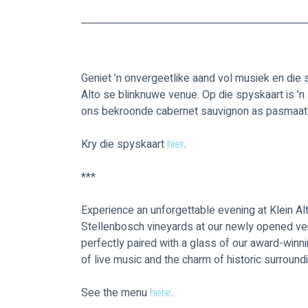
Geniet ’n onvergeetlike aand vol musiek en die 
Alto se blinknuwe venue. Op die spyskaart is ’n
ons bekroonde cabernet sauvignon as pasmaat 
Kry die spyskaart 
hier
.
***
Experience an unforgettable evening at Klein Alt
Stellenbosch vineyards at our newly opened ven
perfectly paired with a glass of our award-winni
of live music and the charm of historic surround
See the menu 
here
.