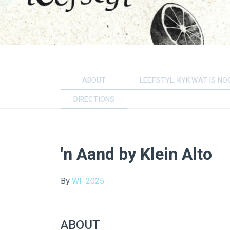
ABOUT
LEEFSTYL: KYK WAT IS N
DIRECTIONS
'n Aand by Klein Alto
By
WF 2025
ABOUT