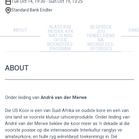
Tue Oct 14, 19:30 - Sun Oct 19, 13:25
Standard Bank Endler
KLASSIEKE
BESPREEK
ABOUT
DIRE
MUSIEK: KYK
JOU
WAT IS NOG
PENDELDIENS
OP DIE
NA
WOORDFEES-
WOORDFEES-
PROGRAM
OPTREDES
ABOUT
Onder leiding van 
André van der Merwe
Die US Koor is een van Suid-Afrika se oudste kore en een van 
ons land se voorste klutuur-uitvoerprodukte. Onder leiding van 
André van der Merwe beklee die koor meer as ’n dekade al die 
voorste posisie op die internasionale Interkultur-ranglys vir 
amateurkore, en hulle ryg wêreldwyd toekennings in. Dié 