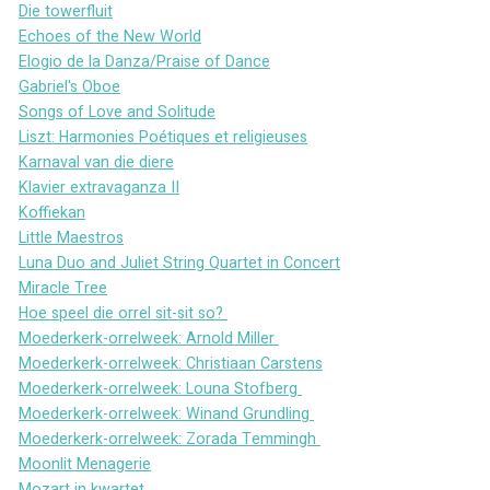
Die towerfluit
Echoes of the New World
Elogio de la Danza/Praise of Dance
Gabriel's Oboe
Songs of Love and Solitude
Liszt: Harmonies Poétiques et religieuses
Karnaval van die diere
Klavier extravaganza II
Koffiekan
Little Maestros
Luna Duo and Juliet String Quartet in Concert
Miracle Tree
Hoe speel die orrel sit-sit so? 
Moederkerk-orrelweek: Arnold Miller 
Moederkerk-orrelweek: Christiaan Carstens
Moederkerk-orrelweek: Louna Stofberg 
Moederkerk-orrelweek: Winand Grundling 
Moederkerk-orrelweek: Zorada Temmingh 
Moonlit Menagerie
Mozart in kwartet