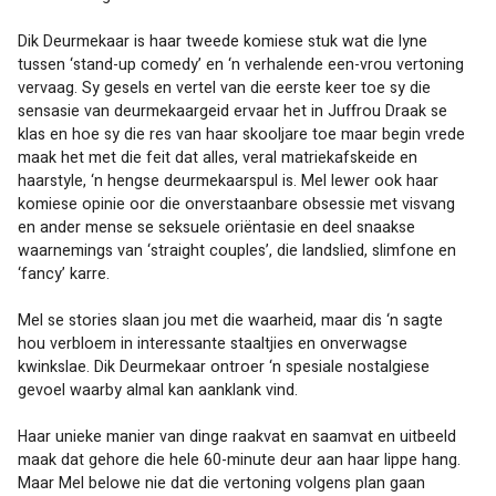
Dik Deurmekaar is haar tweede komiese stuk wat die lyne 
tussen ‘stand-up comedy’ en ‘n verhalende een-vrou vertoning 
vervaag. Sy gesels en vertel van die eerste keer toe sy die 
sensasie van deurmekaargeid ervaar het in Juffrou Draak se 
klas en hoe sy die res van haar skooljare toe maar begin vrede 
maak het met die feit dat alles, veral matriekafskeide en 
haarstyle, ‘n hengse deurmekaarspul is. Mel lewer ook haar 
komiese opinie oor die onverstaanbare obsessie met visvang 
en ander mense se seksuele oriëntasie en deel snaakse 
waarnemings van ‘straight couples’, die landslied, slimfone en 
‘fancy’ karre. 
Mel se stories slaan jou met die waarheid, maar dis ‘n sagte 
hou verbloem in interessante staaltjies en onverwagse 
kwinkslae. Dik Deurmekaar ontroer ‘n spesiale nostalgiese 
gevoel waarby almal kan aanklank vind.
Haar unieke manier van dinge raakvat en saamvat en uitbeeld 
maak dat gehore die hele 60-minute deur aan haar lippe hang. 
Maar Mel belowe nie dat die vertoning volgens plan gaan 