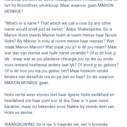
het by Woordfees uitverkoop. Maar waaroor gaan MARION 
MONROE?
“What's in a name? That which we call a rose by any other 
name would smell just as sweet.” Aldus Shakespeare. So is 
Marion Holm steeds Marion Holm al noem mense haar Nicole 
Holm? Bly Marion 'n vrou al noem mense haar meneer? Wat 
maak Marion Marion? Wat maak jou jy? Is dit jou naam? Maar 
wat dan van mense wat hulle name verander? Of is dit hoe jy 
lyk - maar wat as jou plastiese chirurgie jou op die ou einde 
soos iemand heeltemal anders laat lyk? Of word jy so gebore? 
Of is dit hoe jou ma jou geleer het? Maar hoekom verskil 
kinders van dieselfde ma en pa dan so baie? En dis waaroor 
MARION MONROE gaan.
Holm vertel weer stories met haar tipiese Holm eerlikheid en 
heerlikheid om haar punt oor te dra. Daar is 'n paar nuwe 
karakter, maar ou bekendes soos Nakkie by steeds deel van 
Holm se sketse.
WAARSKUWING: Dit is nie ’n tragedie nie, net ’n komedie.