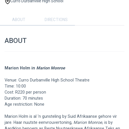
Curro Durbanville High School
ABOUT
DIRECTIONS
ABOUT
Marion Holm in 
Marion Monroe
Venue: Curro Durbanville High School Theatre
Time: 10:00
Cost: R220 per person
Duration: 70 minutes
Age restriction: None
Marion Holm is al 'n gunsteling by Suid Afrikaanse gehore vir 
jare. Haar nuutste eenvrouvertoning, 
Marion Monroe
, is by 
Aardklop benoem as Beste Nuutgeskrewe Afrikaanse Teks en 