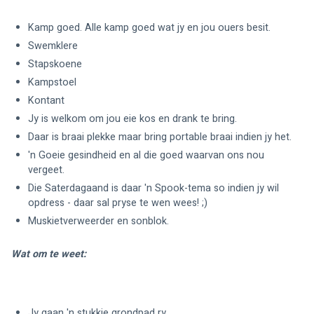
Kamp goed. Alle kamp goed wat jy en jou ouers besit. 
Swemklere
Stapskoene
Kampstoel
Kontant
Jy is welkom om jou eie kos en drank te bring.
Daar is braai plekke maar bring portable braai indien jy het.
'n Goeie gesindheid en al die goed waarvan ons nou 
vergeet. 
Die Saterdagaand is daar 'n Spook-tema so indien jy wil 
opdress - daar sal pryse te wen wees! ;) 
Muskietverweerder en sonblok.
Wat om te weet:
Jy gaan 'n stukkie grondpad ry. 